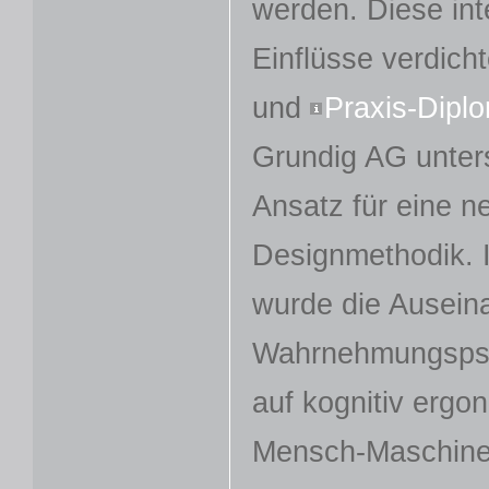
werden. Diese int
Einflüsse verdich
und
Praxis-Dipl
Grundig AG unter
Ansatz für eine n
Designmethodik. I
wurde die Ausein
Wahrnehmungspsyc
auf kognitiv ergo
Mensch-Maschine-S